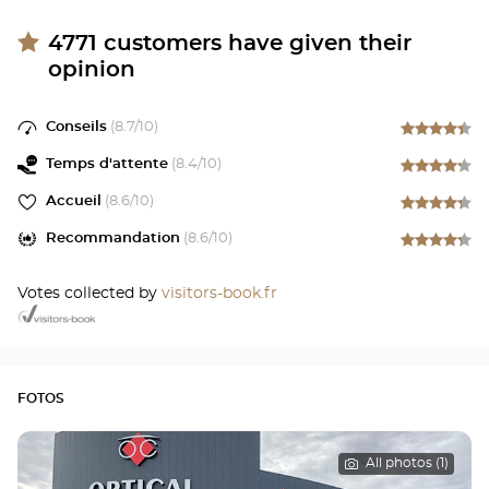
4771
customers have given their
opinion
Conseils
(
8.7
/10)
Temps d'attente
(
8.4
/10)
Accueil
(
8.6
/10)
Recommandation
(
8.6
/10)
Votes collected by
visitors-book.fr
FOTOS
All photos (1)