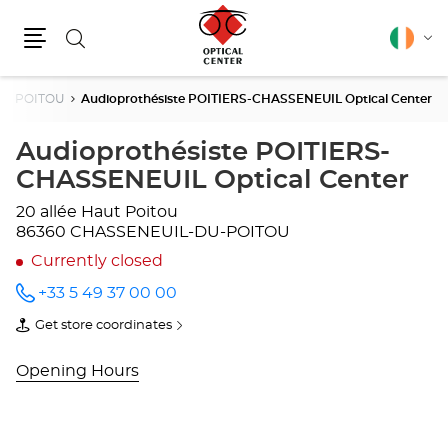
Search
English
Cha
Menu
lang
DU-POITOU
Audioprothésiste POITIERS-CHASSENEUIL Optical Center
Audioprothésiste POITIERS-
CHASSENEUIL Optical Center
20 allée Haut Poitou
86360 CHASSENEUIL-DU-POITOU
Currently closed
+33 5 49 37 00 00
Call the
store
Get store coordinates
Audioprothésiste
of
POITIERS-
Audioprothésiste
CHASSENEUIL
POITIERS-
Opening Hours
Optical
CHASSENEUIL
Center
Optical
at
Center