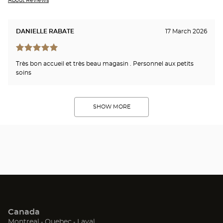
About Reviews
DANIELLE RABATE
17 March 2026
Très bon accueil et très beau magasin . Personnel aux petits
soins
SHOW MORE
Canada
(Open
(Open
(Open
Montreal
Quebec
Laval