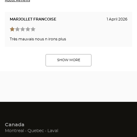
About Reviews
MARJOLLET FRANCOISE
1 April 2026
Très mauvais nous n irons plus
SHOW MORE
Canada
(Open
(Open
(Open
Montreal
Quebec
Laval
in
in
in