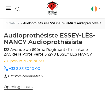
Search
English
Cha
Menu
lang
EY LES NANCY
Audioprothésiste ESSEY-LÈS-NANCY Audioprothésiste
Audioprothésiste ESSEY-LÈS-
NANCY Audioprothésiste
133 Avenue du 69ème Régiment d'Infanterie
ZAC de la Porte Verte
54270 ESSEY LES NANCY
Open in 36 minutes
+33 3 83 30 10 00
Call the
store
Get store coordinates
Audioprothésiste
of
ESSEY-
Audioprothésiste
LÈS-
ESSEY-
Opening Hours
NANCY
LÈS-
Audioprothésiste
NANCY
at
Audioprothésiste