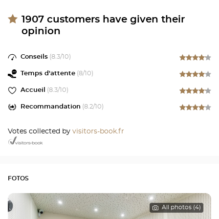
1907
customers have given their
opinion
Conseils
(
8.3
/10)
Temps d'attente
(
8
/10)
Accueil
(
8.3
/10)
Recommandation
(
8.2
/10)
Votes collected by
visitors-book.fr
FOTOS
All photos (4)