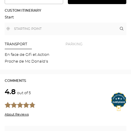
THE
THE
DETAILED
ROUTE
PLAN
CUSTOM ITINERARY
IN
Start
GOOGLE
MAP
,
Near
Itin
to
find
me
the
a
stor
Optical
Center
Aud
TRANSPORT
PARKING
store
PIT
Opti
En face de Gifi et Action
Cen
Proche de Mc Donald's
COMMENTS
4.8
out of 5
About Reviews