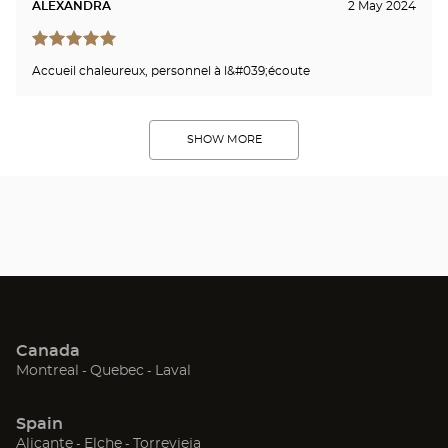
ALEXANDRA
2 May 2024
Accueil chaleureux, personnel à l&#039;écoute
SHOW MORE
Canada
(Open
(Open
(Open
Montreal
Quebec
Laval
in
in
in
new
new
new
Spain
window)
window)
window)
(Open
(Open
(Open
Alicante
Elche
Torrevieja