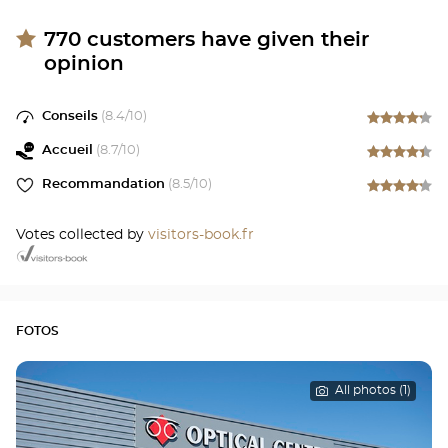
770
customers have given their
opinion
Conseils
(
8.4
/10)
Accueil
(
8.7
/10)
Recommandation
(
8.5
/10)
Votes collected by
visitors-book.fr
FOTOS
All photos (1)