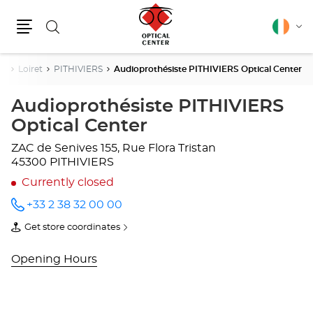
Search
English
Cha
Menu
lang
re
Loiret
PITHIVIERS
Audioprothésiste PITHIVIERS Optical Center
Audioprothésiste PITHIVIERS
Optical Center
ZAC de Senives
155, Rue Flora Tristan
45300 PITHIVIERS
Currently closed
+33 2 38 32 00 00
Call the
store
Get store coordinates
Audioprothésiste
of
PITHIVIERS
Audioprothésiste
Optical
PITHIVIERS
Opening Hours
Center
Optical
at
Center