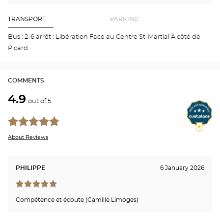
find
me
the
a
stor
Optical
Center
Aud
TRANSPORT
PARKING
store
LIM
CEN
Bus : 2-6 arrêt : Libération Face au Centre St-Martial À côté de
VIL
Picard
Opti
Cen
COMMENTS
4.9
out of 5
About Reviews
PHILIPPE
6 January 2026
Compétence et écoute (Camille Limoges)