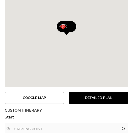
GOOGLE MAP
DETAILED PLAN
SEE
SEE
THE
THE
DETAILED
ROUTE
PLAN
CUSTOM ITINERARY
IN
Start
GOOGLE
MAP
,
Near
Itin
to