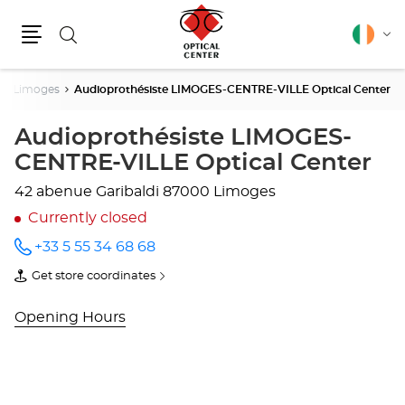
Search
English
Cha
Menu
lang
Limoges
Audioprothésiste LIMOGES-CENTRE-VILLE Optical Center
Audioprothésiste LIMOGES-
CENTRE-VILLE Optical Center
42 abenue Garibaldi
87000 Limoges
Currently closed
+33 5 55 34 68 68
Call the
store
Get store coordinates
Audioprothésiste
of
LIMOGES-
Audioprothésiste
CENTRE-
LIMOGES-
Opening Hours
VILLE
CENTRE-
Optical
VILLE
Center
Optical
at
Center